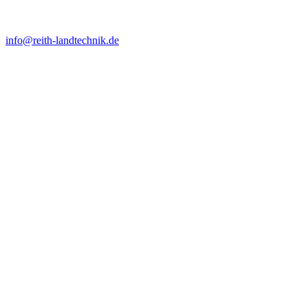
Öffnungszeiten
info@reith-landtechnik.de
07:30–12:00 Uhr und
MO–FR
13:00–17:00 Uhr
SA
07:30–12:00 Uhr
SO
geschlossen
Weitere Links