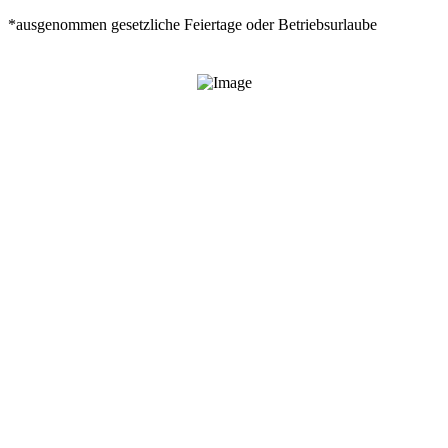
*ausgenommen gesetzliche Feiertage oder Betriebsurlaube
Technische Prüfungen
TÜV
Immer Mittwochs*
ab ca. 15 Uhr
DEKRA
Immer Dienstags + Donnerstags*
ab ca. 8 Uhr
HINWEIS
Vorabanmeldung nicht erforderlich. Keine Prüfung an