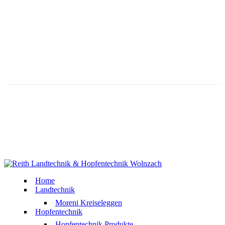
Lieferung Verbraucher
Instandsetzung Gewerbliche Kunden
Lieferung Gewerbliche Kunden
Copyright 2025 Reith Landtechnik | Web Programmierung
BF
Werbung Schierling
Home
Landtechnik
Moreni Kreiseleggen
Hopfentechnik
Hopfentechnik Produkte