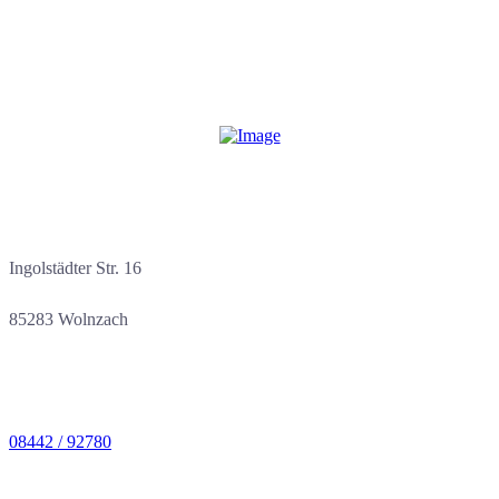
gesetzlichen Feiertagen oder während unserer
Betriebsurlaubszeiten.
Ingolstädter Str. 16
85283 Wolnzach
08442 / 92780