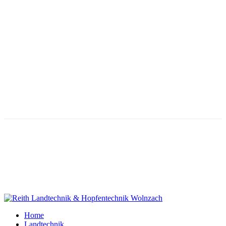
Instandsetzung Verbraucher
Lieferung Verbraucher
Instandsetzung Gewerbliche Kunden
Lieferung Gewerbliche Kunden
Copyright 2025 Reith Landtechnik | Web Programmierung
BF
Werbung Schierling
Home
Landtechnik