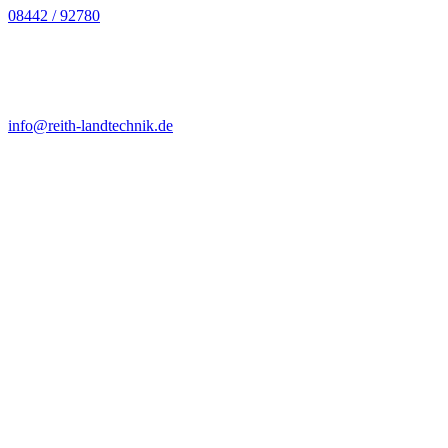
08442 / 92780
Öffnungszeiten
info@reith-landtechnik.de
07:30–12:00 Uhr und
MO–FR
13:00–17:00 Uhr
SA
07:30–12:00 Uhr
SO
geschlossen