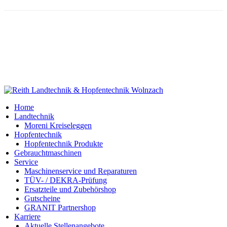
Copyright 2025 Reith Landtechnik | Web Programmierung
BF
Werbung Schierling
Home
Landtechnik
Moreni Kreiseleggen
Hopfentechnik
Hopfentechnik Produkte
Gebrauchtmaschinen
Service
Maschinenservice und Reparaturen
TÜV- / DEKRA-Prüfung
Ersatzteile und Zubehörshop
Gutscheine
GRANIT Partnershop
Karriere
Aktuelle Stellenangebote