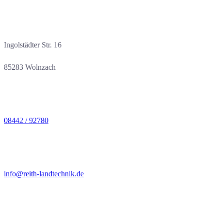
Ingolstädter Str. 16
85283 Wolnzach
08442 / 92780
Öffnungszeiten
info@reith-landtechnik.de
07:30–12:00 Uhr und
MO–FR