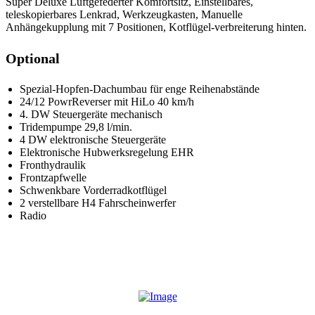
Super Deluxe Luftgefederter Komfortsitz, Einstellbares,
teleskopierbares Lenkrad, Werkzeugkasten, Manuelle
Anhängekupplung mit 7 Positionen, Kotflügel-verbreiterung hinten.
Optional
Spezial-Hopfen-Dachumbau für enge Reihenabstände
24/12 PowrReverser mit HiLo 40 km/h
4. DW Steuergeräte mechanisch
Tridempumpe 29,8 l/min.
4 DW elektronische Steuergeräte
Elektronische Hubwerksregelung EHR
Fronthydraulik
Frontzapfwelle
Schwenkbare Vorderradkotflügel
2 verstellbare H4 Fahrscheinwerfer
Radio